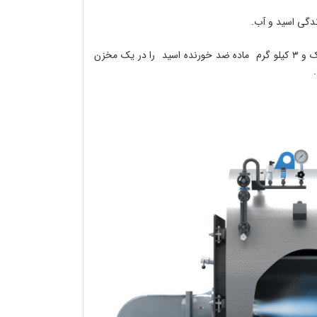
دگی اسید و آب.
جهت تهیه آن به ازاء هر متر مکعب آب ۵۰ کیلو گرم کربنات دوسود سبک و ۳ کیلو گرم ماده ضد خورنده اسید را در یک مخزن