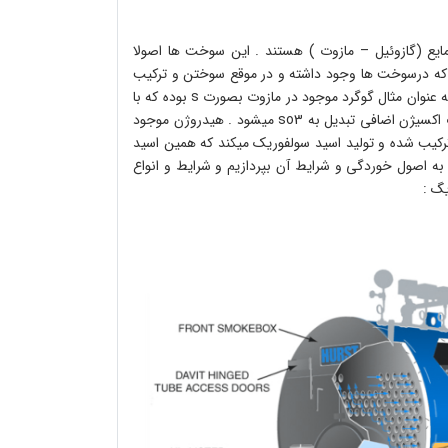
ایع (گازوئیل – مازوت ) هستند . این سوخت ها اصولا
بود که درسوخت ها وجود داشته و در موقع سوختن و ترکیب
شدن با هم یا شرایط کوره به یک سری ترکیبات جدید تبدیل میگردند . به عنوان مثال گوگرد موجود در مازوت بصورت s بوده که با
اکسیژن ترکیب شده و به دی اکسید گوگرد تبدیل میشود و در مجاورت اکسیژن اضافی تبدیل به so3 میشود . هیدروژن موجود
وخت با اکسیژن ترکیب شده و تولید آب میکند و این آب با so3 ترکیب شده و تولید اسید سولفوریک میکند که همین اسید
ه اصول خوردگی و شرایط آن بپردازیم و شرایط و انواع
یگ :