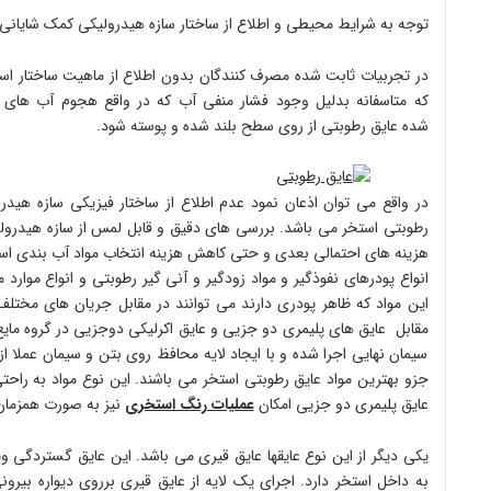
توجه به شرایط محیطی و اطلاع از ساختار سازه هیدرولیکی کمک شایانی ب
در تجربیات ثابت شده مصرف کنندگان بدون اطلاع از ماهیت ساختار استخ
که متاسفانه بدلیل وجود فشار منفی آب که در واقع هجوم آب ها
شده عایق رطوبتی
از روی سطح بلند شده و پوسته شود
.
در واقع می توان اذعان نمود عدم اطلاع از ساختار فیزیکی سازه هیدرو
رطوبتی استخر می باشد
.
بررسی های دقیق و قابل لمس از سازه هیدرو
هزینه های احتمالی بعدی و حتی کاهش هزینه انتخاب مواد آب بندی ا
انواع پودرهای نفوذگیر و مواد زودگیر و آنی گیر رطوبتی و انواع موارد
این مواد که ظاهر پودری دارند می توانند در مقابل جریان های مختل
مقابل عایق های پلیمری دو جزیی و عایق اکرلیکی دوجزیی در گروه مایع 
سیمان نهایی اجرا شده و با ایجاد لایه محافظ روی بتن و سیمان عملا 
جزو بهترین مواد عایق رطوبتی استخر می باشند
.
این نوع مواد به راحتی
عایق پلیمری دو جزیی امکان
عملیات رنگ استخری
نیز به صورت همزمان
یکی دیگر از این نوع عایقها عایق قیری می باشد.
این عایق گستردگی و
به داخل استخر دارد
.
اجرای یک لایه از عایق قیری برروی دیواره بیر