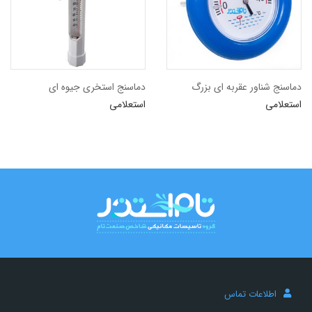
<span>دسته بندی ها</span>
2
تجهیزات جانبی استخر
دماسنج شناور عقربه ای بزرگ
دماسنج استخری جیوه ای
استعلامی
استعلامی
2
دماسنج
اطلاعات تماس