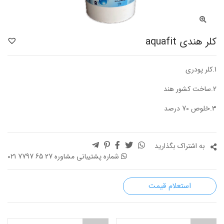
کلر هندی aquafit
1.کلر پودری
2.ساخت کشور هند
3.خلوص 70 درصد
به اشتراک بگذارید
شماره پشتیبانی مشاوره
021 7797 65 27
استعلام قیمت