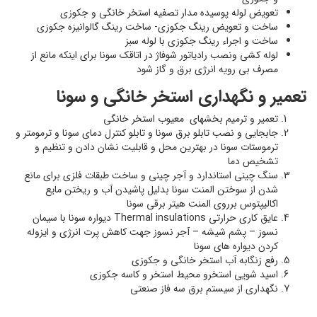
تعویض لوله پوسیده مدار تصفیه استخر خانگی و جکوزی
ساخت و تعویض رینگ جکوزی- ساخت رینگ گالوانیزه جکوزی
ساخت و اجراء رینگ جکوزی با لوله سبز
لوله کشی ونصب رادیاتور شوفاژ در اتاقک سونا برای اینکه مانع از
مصرف بی رویه انرژی برق و گاز شود
تعمیر و نگهداری استخر خانگی و سونا
تعمیر و ترمیم بخشهای معیوب استخر خانگی
جابجایی و نصب تابلو برق سونا و تابلو کنترل دمای سونا و ترمومتر و
ترموستات سونا در بهترین محل و قابلیت نشان دادن و تنظیم و
تشخیص دما
سنگ چینی استاندارد و آجر چینی و ساخت طبقات فلزی برای مانع
شدن از سوختن المنت سونا بدلیل پاشیدن آب و ریختن مایع
اکالیپتوس برروی المنت هیتر برقی سونا
عایق کاری حرارتی Thermal insulations دیواره سونا با سیمان
نسوز – پشم شیشه – آجر نسوز جهت کاهش پرت انرژی و ایزوله
کردن دیواره های سونا
رفع زنگابه آب استخر خانگی و جکوزی
اسید شویی استخرو محیط استخر و کاسه جکوزی
نگهداری از سیستم برق سه فاز صنعتی