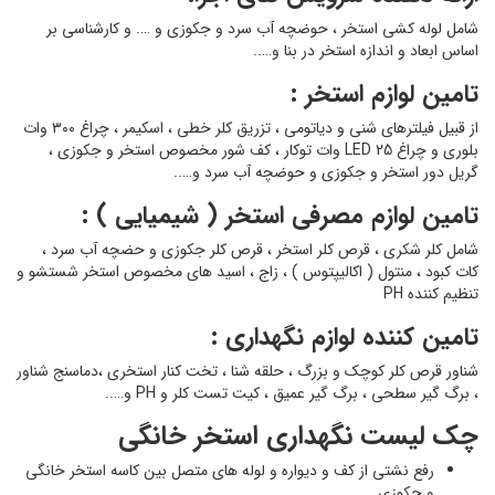
شامل لوله کشی استخر ، حوضچه آب سرد و جکوزی و …. و کارشناسی بر
اساس ابعاد و اندازه استخر در بنا و…..
تامین لوازم استخر :
از قبیل فیلترهای شنی و دیاتومی ، تزریق کلر خطی ، اسکیمر ، چراغ ۳۰۰ وات
بلوری و چراغ LED 25 وات توکار ، کف شور مخصوص استخر و جکوزی ،
گریل دور استخر و جکوزی و حوضچه آب سرد و…..
تامین لوازم مصرفی استخر ( شیمیایی ) :
شامل کلر شکری ، قرص کلر استخر ، قرص کلر جکوزی و حضچه آب سرد ،
کات کبود ، منتول ( اکالیپتوس ) ، زاج ، اسید های مخصوص استخر شستشو و
تنظیم کننده PH
تامین کننده لوازم نگهداری :
شناور قرص کلر کوچک و بزرگ ، حلقه شنا ، تخت کنار استخری ،دماسنج شناور
، برگ گیر سطحی ، برگ گیر عمیق ، کیت تست کلر و PH و…..
چک لیست نگهداری استخر خانگی
رفع نشتی از کف و دیواره و لوله های متصل بین کاسه استخر خانگی
و جکوزی