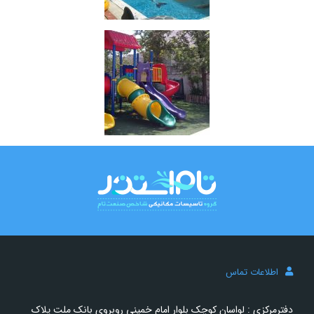
اطلاعات تماس
دفترمرکزی : لواسان کوچک بلوار امام خمینی روبروی بانک ملت پلاک