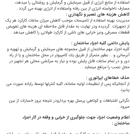
استفاده از منابع انرژی از قبیل سرمایش و گرمایش و روشنائی را میدهد،
مصارف ناخواسته انرژی از بین رفته واستفاده از انرژی بهینه می گردد .
كاهش هزینه های تعمیر و نگهداری :
مدیریت بهینه استفاده از تاسیسات موجب كاهش میزان ساعات كاركرد هر یک
از تجهیزات گردیده ودر نهایت به مقدار قابل ملاحظه ای هزینه های تعویض
قطعات مصرفی ونیز خرابی های ناشی از كاركرد طولانی را كاهش میدهد .
پایش دائمی كلیه اجزاء ساختمان
:
كلیه اجزاء مهم ساختمان از قبیل مجموعه های سرمایش و گرمایش و تهویه و
آبرسانی و … بطور متمركز از طریق یك كامپیوتر در محل ساختمان و یا از راه
دور و در تمام ساعات قابل پایش بوده و نیاز به سركشی محلی هر تجهیز در
محل نصب را مرتفع مینماید .
حذف خطاهای اپراتوری
:
از آنجائیكه پس از تنظیمات اولیه سامانه، كلیه كنترلها توسط رایانه صورت می
پذیرد.
نگرانی اشتباهات و كوتاهی پرسنل بهره بردارودر نتیجه بروز خسارات از بین
میرود .
اعلام وضعیت اجزاء جهت جلوگیری از خرابی و وقفه در كار اجزاء
ساختمان
: