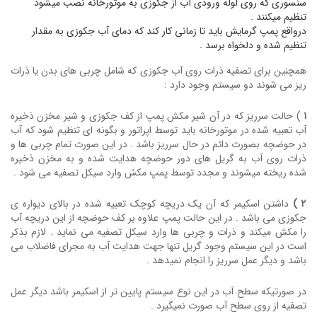
سنسوری که روی لوله ورودی آب از جکوزی به موتورخانه نصب میشود
تنظیم میکنند .
درواقع پمپ گرمایش باید تا زمانی کار کند که دمای آب جکوزی به مقدار
تنظیم شده و دلخواه برسد .
همچنین برای تصفیه ذرات روی آب جکوزی که شامل چربی های بدن یا ذرات
ریز می شوند دو سیستم وجود دارد :
۱
) حالت سرریز که در آن شیر مکش پمپ از کف جکوزی و شیر مخزن ذخیره
آب تعبیه شده در موتورخانه باید توسط اپراتور و بگونه ای تنظیم شود که آب
در حوضچه بصورت دائم در حال سرریز باشد . در این صورت تمام چربی ها و
ذرات روی آب به گریل های دور حوضچه هدایت شده و به مخزن ذخیره
شده ریخته میشوند و مجدد توسط پمپ مکش وارد سیکل تصفیه می شود .
۲ )
داشتن اسکیمر که آن یک دریچه کوچک تعبیه شده در بالای دیواره ی
جکوزی می باشد . در این حالت پمپ علاوه بر کف حوضچه از این دریچه آب
را مکش میکند و ذرات و چربی ها وارد سیکل تصفیه می نماید . لازم بذکر
است در این سیستم وجود گریل تنها جهت هدایت آب به مجرای فاضلاب می
باشد و دیگر عمل سرریز را انجام نمیدهد .
در صورتیکه سطح آب در این نوع سیستم پایین تر از اسکیمر باشد دیگر عمل
تصفیه از روی سطح آب صورت نمیگیرد .